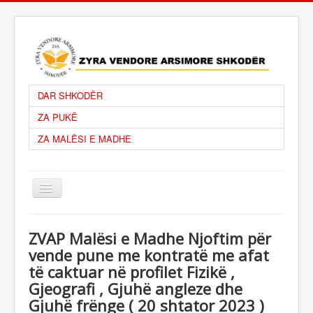
DAR SHKODËR
ZA PUKË
ZA MALËSI E MADHE
Toggle
Navigation
NJOFTIME
ZVAP Malësi e Madhe Njoftim për
LEGJISLACIONI
vende pune me kontratë me afat
të caktuar në profilet Fizikë ,
INSTITUCIONET ARSIMORE
Gjeografi , Gjuhë angleze dhe
PROJEKTE
Gjuhë frënge ( 20 shtator 2023 )