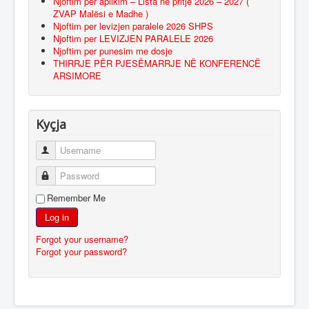
Njoftim për aplikim – Lista në pritje 2026 – 2027 (
ZVAP Malësi e Madhe )
Njoftim per levizjen paralele 2026 SHPS
Njoftim per LEVIZJEN PARALELE 2026
Njoftim per punesim me dosje
THIRRJE PËR PJESËMARRJE NË KONFERENCË
ARSIMORE
Kyçja
Username
Password
Remember Me
Log in
Forgot your username?
Forgot your password?