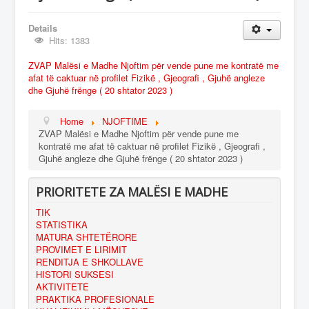
ANKESA
Details
ORGANIKA
Hits: 1383
PUNËSIMI
ZVAP Malësi e Madhe Njoftim për vende pune me kontratë me
afat të caktuar në profilet Fizikë , Gjeografi , Gjuhë angleze
dhe Gjuhë frënge ( 20 shtator 2023 )
Home
NJOFTIME
ZVAP Malësi e Madhe Njoftim për vende pune me
kontratë me afat të caktuar në profilet Fizikë , Gjeografi ,
Gjuhë angleze dhe Gjuhë frënge ( 20 shtator 2023 )
PRIORITETE ZA MALËSI E MADHE
TIK
STATISTIKA
MATURA SHTETËRORE
PROVIMET E LIRIMIT
RENDITJA E SHKOLLAVE
HISTORI SUKSESI
AKTIVITETE
PRAKTIKA PROFESIONALE