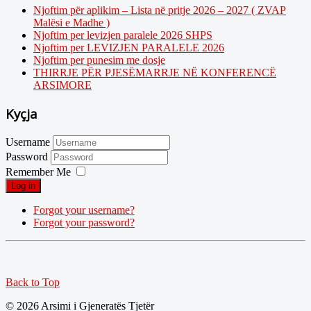
Njoftim për aplikim – Lista në pritje 2026 – 2027 ( ZVAP
Malësi e Madhe )
Njoftim per levizjen paralele 2026 SHPS
Njoftim per LEVIZJEN PARALELE 2026
Njoftim per punesim me dosje
THIRRJE PËR PJESËMARRJE NË KONFERENCË
ARSIMORE
Kyçja
Username
Password
Remember Me
Log in
Forgot your username?
Forgot your password?
Back to Top
© 2026 Arsimi i Gjeneratës Tjetër